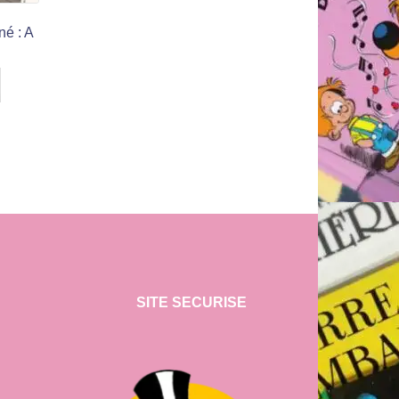
né : A
SITE SECURISE