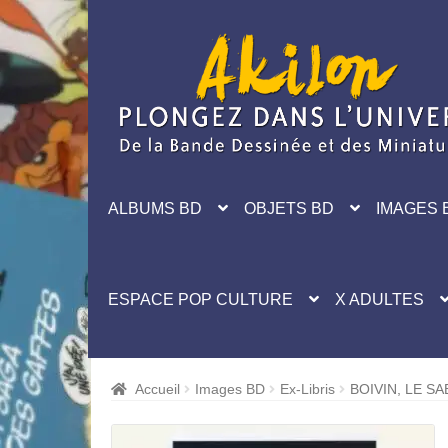
Aller
Aller
à
au
la
contenu
navigation
ALBUMS BD
OBJETS BD
IMAGES 
ESPACE POP CULTURE
X ADULTES
Accueil
Images BD
Ex-Libris
BOIVIN, LE S