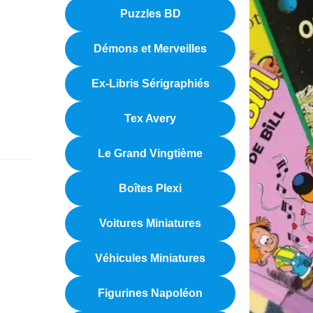
Puzzles BD
Démons et Merveilles
Ex-Libris Sérigraphiés
Tex Avery
Le Grand Vingtième
Boîtes Plexi
Voitures Miniatures
Véhicules Miniatures
Figurines Napoléon