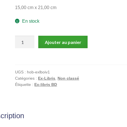
15,00 cm x 21,00 cm
En stock
quantité
Ajouter au panier
de
Boivin,
Le
sabre
UGS :
hob-exlboiv1
et
Catégories :
Ex-Libris
,
Non classé
l'épée,
Étiquette :
Ex-libris BD
Ex-
libris
offset
signé,
cription
Samouraï