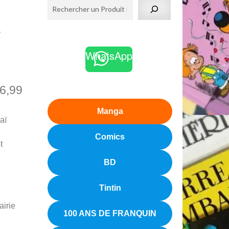
t
WhatsApp
6,99
Manga
aï
Comics
t
BD
Tintin
airie
100 ANS DE FRANQUIN