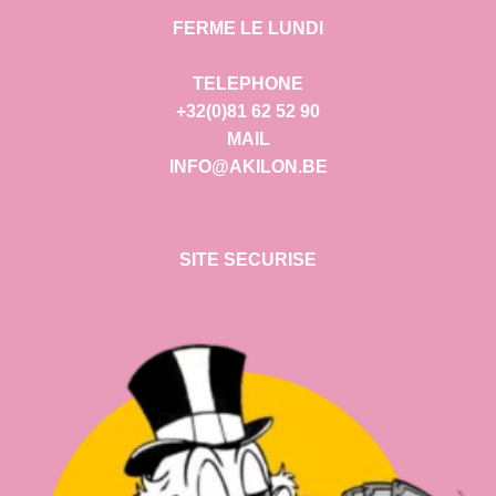
FERME LE LUNDI
TELEPHONE
+32(0)81 62 52 90
MAIL
INFO@AKILON.BE
SITE SECURISE