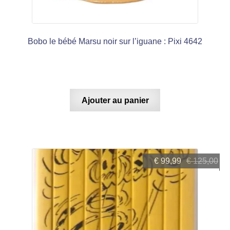
Bobo le bébé Marsu noir sur l’iguane : Pixi 4642
Ajouter au panier
Le
Le
€
99,99
€
125,00
prix
prix
initial
actuel
était :
est :
€ 125,00.
€ 99,99.