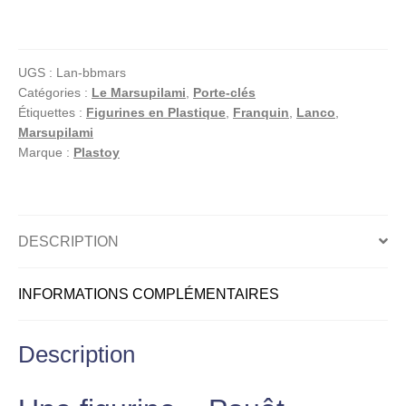
Bébé
Marsupilami
–
UGS :
Lan-bbmars
Figurine
Catégories :
Le Marsupilami
,
Porte-clés
Pouêt
Étiquettes :
Figurines en Plastique
,
Franquin
,
Lanco
,
Lanco
Marsupilami
–
Marque :
Plastoy
1990
–
Franquin
DESCRIPTION
INFORMATIONS COMPLÉMENTAIRES
Description