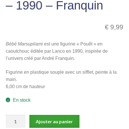
– 1990 – Franquin
menu
Ouvrir
enfant
le
Notre magasin
menu
€
9,99
enfant
Bébé Marsupilami
est une figurine « Pouêt » en
caoutchouc éditée par Lanco en 1990, inspirée de
l’univers créé par André Franquin.
Figurine en plastique souple avec un sifflet, peinte à la
main.
6,00 cm de hauteur
En stock
quantité
Ajouter au panier
de