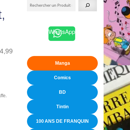
t,
WhatsApp
4,99
Manga
Comics
BD
ffe.
Tintin
100 ANS DE FRANQUIN