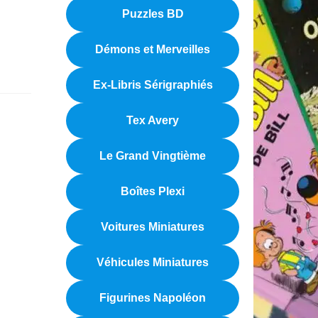
Puzzles BD
Démons et Merveilles
Ex-Libris Sérigraphiés
Tex Avery
Le Grand Vingtième
Boîtes Plexi
Voitures Miniatures
Véhicules Miniatures
Figurines Napoléon