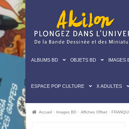
Aller
Aller
à
au
la
contenu
navigation
ALBUMS BD
OBJETS BD
IMAGES 
ESPACE POP CULTURE
X ADULTES
Accueil
Images BD
Affiches Offset
FRANQUI