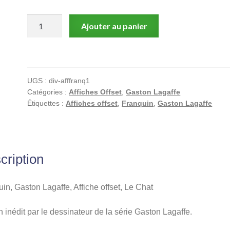
quantité
Ajouter au panier
de
Franquin,
Gaston
Lagaffe,
UGS :
div-afffranq1
Affiche
Catégories :
Affiches Offset
,
Gaston Lagaffe
offset,
Étiquettes :
Affiches offset
,
Franquin
,
Gaston Lagaffe
Le
Chat
cription
in, Gaston Lagaffe, Affiche offset, Le Chat
 inédit par le dessinateur de la série Gaston Lagaffe.