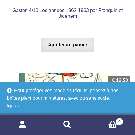
Gaston 4/10 Les années 1962-1963 par Franquin et
Jidéhem
Ajouter au panier
€
12,50
Pour protéger vos modèles réduits, pensez à nos
boîtes plexi pour miniatures, avec ou sans socle.
Ignorer
0
Recherche
Recherche