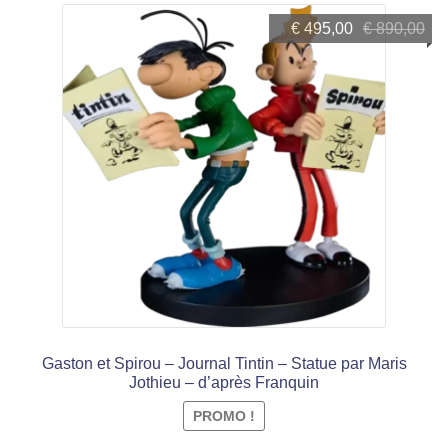
Le
Le
€
495,00
€
890,00
prix
prix
initial
actuel
était :
est :
€ 890,00.
€ 495,00.
Gaston et Spirou – Journal Tintin – Statue par Maris
Jothieu – d’après Franquin
PROMO !