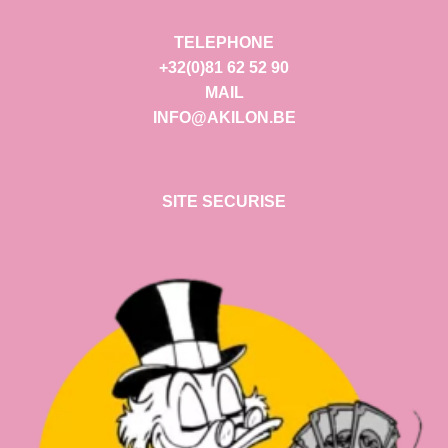
TELEPHONE
+32(0)81 62 52 90
MAIL
INFO@AKILON.BE
SITE SECURISE