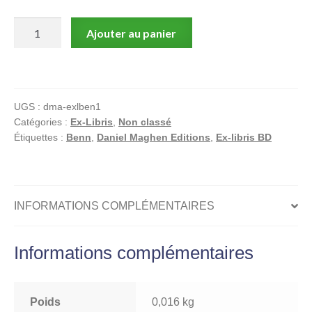
quantité
Ajouter au panier
de
Benn,
Woogee,
Ex-
UGS :
dma-exlben1
libris
Catégories :
Ex-Libris
,
Non classé
offset
Étiquettes :
Benn
,
Daniel Maghen Editions
,
Ex-libris BD
signé,
Voiture
INFORMATIONS COMPLÉMENTAIRES
Informations complémentaires
Poids
0,016 kg