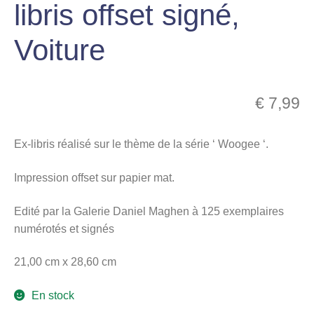
libris offset signé,
menu
Ouvrir
enfant
Voiture
le
Notre magasin
menu
enfant
€
7,99
Ex-libris réalisé sur le thème de la série ‘ Woogee ‘.
Impression offset sur papier mat.
Edité par la Galerie Daniel Maghen à 125 exemplaires
numérotés et signés
21,00 cm x 28,60 cm
En stock