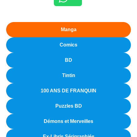
Manga
Comics
BD
Tintin
100 ANS DE FRANQUIN
Puzzles BD
Démons et Merveilles
Ex-Libris Sérigraphiés