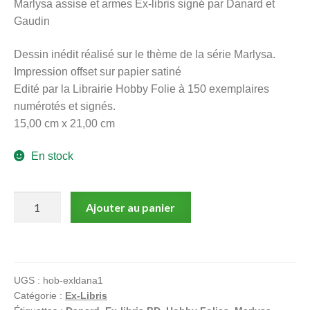
Marlysa assise et armes Ex-libris signé par Danard et
menu
Gaudin
Ouvrir
enfant
le
Notre magasin
Dessin inédit réalisé sur le thème de la série Marlysa.
menu
Impression offset sur papier satiné
enfant
Edité par la Librairie Hobby Folie à 150 exemplaires
numérotés et signés.
15,00 cm x 21,00 cm
En stock
quantité
Ajouter au panier
de
Marlysa
assise
et
UGS :
hob-exldana1
armes
Catégorie :
Ex-Libris
Ex-