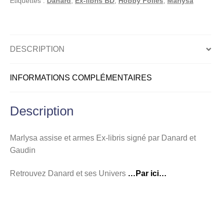
Étiquettes :
Danard
,
Ex-libris BD
,
Hobby Folies
,
Marlysa
libris
signé
par
Danard
DESCRIPTION
et
Gaudin
INFORMATIONS COMPLÉMENTAIRES
Description
Marlysa assise et armes Ex-libris signé par Danard et
Gaudin
Retrouvez Danard et ses Univers
…Par ici…