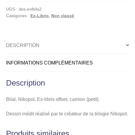
Ex-
UGS :
des-exlbila2
libris
Catégories :
Ex-Libris
,
Non classé
offset,
camion
(petit)
DESCRIPTION
INFORMATIONS COMPLÉMENTAIRES
Description
Bilal, Nikopol, Ex-libris offset, camion (petit)
Dessin inédit réalisé par le créateur de la trilogie Nikopol.
Produits similaires