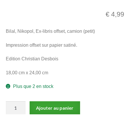
menu
Ouvrir
enfant
€
4,99
le
Notre magasin
menu
Bilal, Nikopol, Ex-libris offset, camion (petit)
enfant
Impression offset sur papier satiné.
Edition Christian Desbois
18,00 cm x 24,00 cm
Plus que 2 en stock
quantité
Ajouter au panier
de
Bilal,
Nikopol,