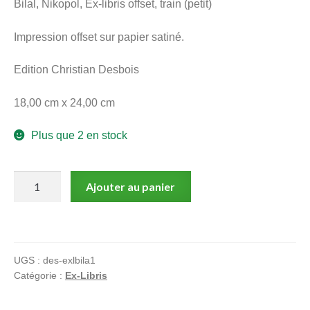
Bilal, Nikopol, Ex-libris offset, train (petit)
menu
Ouvrir
enfant
Impression offset sur papier satiné.
le
Notre magasin
menu
Edition Christian Desbois
enfant
18,00 cm x 24,00 cm
Plus que 2 en stock
quantité
Ajouter au panier
de
Bilal,
Nikopol,
Ex-
UGS :
des-exlbila1
libris
Catégorie :
Ex-Libris
offset,
train