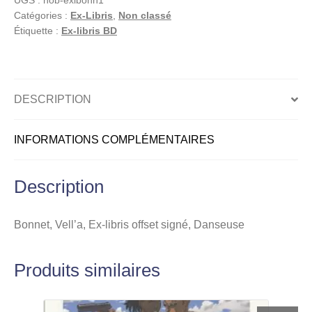
UGS :
hob-exlbonn1
libris
Catégories :
Ex-Libris
,
Non classé
offset
Étiquette :
Ex-libris BD
signé,
Danseuse
DESCRIPTION
INFORMATIONS COMPLÉMENTAIRES
Description
Bonnet, Vell’a, Ex-libris offset signé, Danseuse
Produits similaires