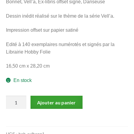
Bonnet, Vell’a, Ex-libris offset signé, Danseuse
menu
Ouvrir
enfant
Dessin inédit réalisé sur le thème de la série Vell’a.
le
Notre magasin
menu
Impression offset sur papier satiné
enfant
Edité à 140 exemplaires numérotés et signés par la
Librairie Hobby Folie
16,50 cm x 28,20 cm
En stock
quantité
Ajouter au panier
de
Bonnet,
Vell'a,
Ex-