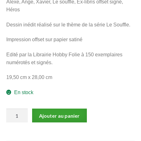
Alexe, Ange, Xavier, Le souffle, Ex-libris offset signé,
menu
Héros
Ouvrir
enfant
le
Notre magasin
Dessin inédit réalisé sur le thème de la série Le Souffle.
menu
enfant
Impression offset sur papier satiné
Edité par la Librairie Hobby Folie à 150 exemplaires
numérotés et signés.
19,50 cm x 28,00 cm
En stock
quantité
Ajouter au panier
de
Alexe,
Ange,