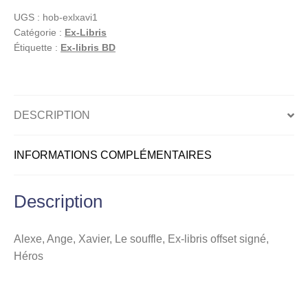
Xavier,
UGS :
hob-exlxavi1
Le
Catégorie :
Ex-Libris
souffle,
Étiquette :
Ex-libris BD
Ex-
libris
offset
signé,
DESCRIPTION
Héros
INFORMATIONS COMPLÉMENTAIRES
Description
Alexe, Ange, Xavier, Le souffle, Ex-libris offset signé,
Héros