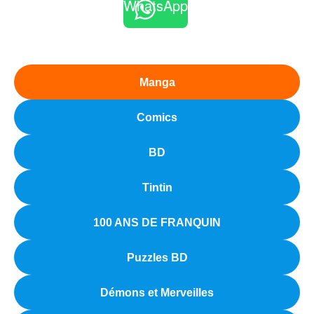
WhatsApp
Manga
Comics
BD
Tintin
100 ANS DE FRANQUIN
Puzzles BD
Démons et Merveilles