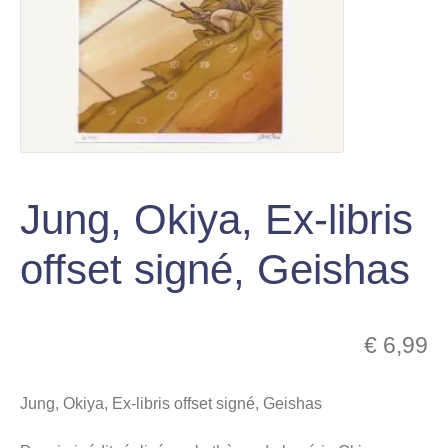
le
Figurines en métal
menu
Ouvrir
enfant
le
Pin’s
menu
enfant
TCG Pokémon
Ouvrir
Jung, Okiya, Ex-libris
le
Espace Pop Culture
menu
offset signé, Geishas
Ouvrir
enfant
le
X Adultes
menu
€
6,99
Ouvrir
enfant
le
Idées KDO
menu
Jung, Okiya, Ex-libris offset signé, Geishas
Ouvrir
enfant
le
Mon compte