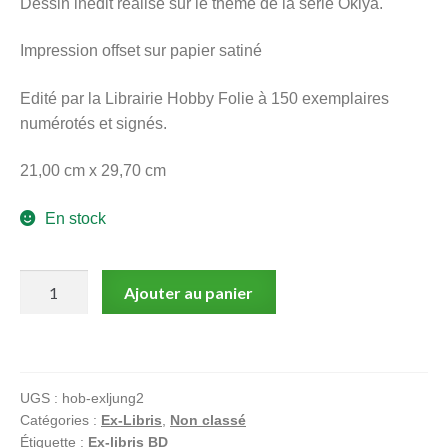
Dessin inédit réalisé sur le thème de la série Okiya.
menu
Ouvrir
enfant
Impression offset sur papier satiné
le
Notre magasin
menu
Edité par la Librairie Hobby Folie à 150 exemplaires
enfant
numérotés et signés.
21,00 cm x 29,70 cm
En stock
quantité
Ajouter au panier
de
Jung,
Okiya,
Ex-
UGS :
hob-exljung2
libris
Catégories :
Ex-Libris
,
Non classé
offset
Étiquette :
Ex-libris BD