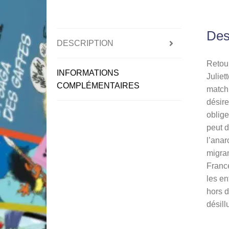
Des
DESCRIPTION
Retour
INFORMATIONS
Juliet
COMPLÉMENTAIRES
match 
désire
oblige
peut d
l’anar
migran
France
les en
hors d
désill