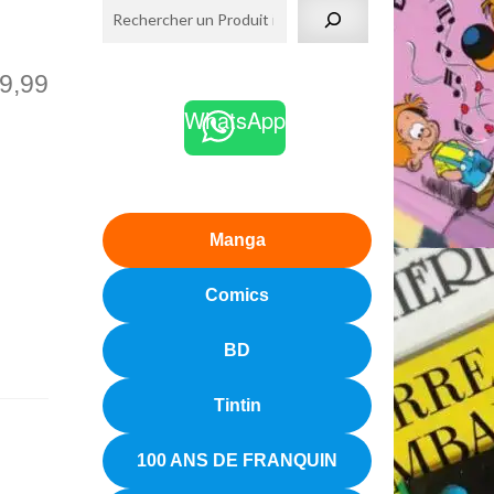
9,99
WhatsApp
Manga
Comics
BD
Tintin
100 ANS DE FRANQUIN