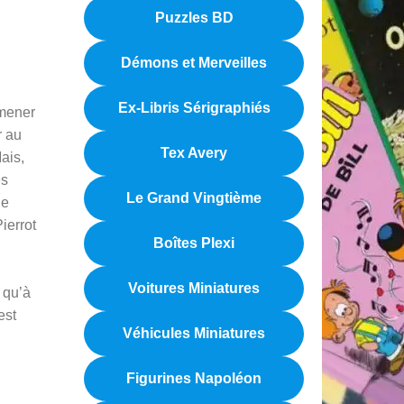
Puzzles BD
Démons et Merveilles
Ex-Libris Sérigraphiés
amener
r au
Tex Avery
ais,
es
Le Grand Vingtième
ne
ierrot
Boîtes Plexi
Voitures Miniatures
 qu’à
est
Véhicules Miniatures
Figurines Napoléon