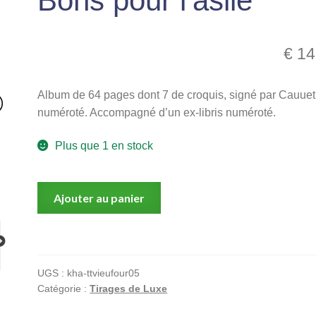
Bons pour l’asile
€
14
Album de 64 pages dont 7 de croquis, signé par Cauuet
numéroté. Accompagné d’un ex-libris numéroté.
Plus que 1 en stock
quantité
Ajouter au panier
de
Bons
pour
l'asile
UGS :
kha-ttvieufour05
Catégorie :
Tirages de Luxe