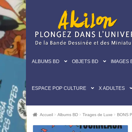
Aller
Aller
à
au
la
contenu
navigation
ALBUMS BD
OBJETS BD
IMAGES 
ESPACE POP CULTURE
X ADULTES
Accueil
Albums BD
Tirages de Luxe
BONS P