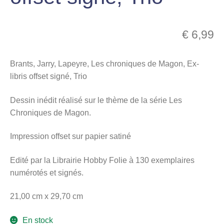
menu
Ouvrir
enfant
le
€
6,99
Notre magasin
menu
enfant
Brants, Jarry, Lapeyre, Les chroniques de Magon, Ex-
libris offset signé, Trio
Dessin inédit réalisé sur le thème de la série Les
Chroniques de Magon.
Impression offset sur papier satiné
Edité par la Librairie Hobby Folie à 130 exemplaires
numérotés et signés.
21,00 cm x 29,70 cm
En stock