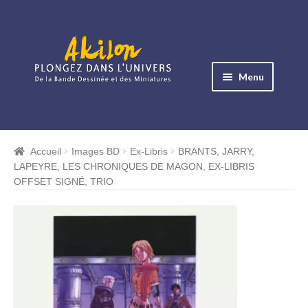
Aller
Aller
à
au
Menu
la
contenu
navigation
Ouvrir
le
Albums BD
menu
Accueil
Images BD
Ex-Libris
BRANTS, JARRY,
Ouvrir
enfant
LAPEYRE, LES CHRONIQUES DE MAGON, EX-LIBRIS
le
Objets BD
OFFSET SIGNÉ, TRIO
menu
Ouvrir
enfant
le
Images BD
menu
Ouvrir
enfant
le
Miniatures
menu
Ouvrir
enfant