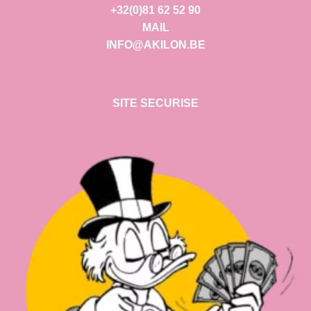
+32(0)81 62 52 90
MAIL
INFO@AKILON.BE
SITE SECURISE