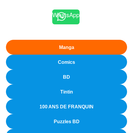
WhatsApp
Manga
Comics
BD
Tintin
100 ANS DE FRANQUIN
Puzzles BD