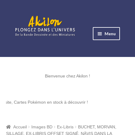
Aller
Aller
à
au
Menu
la
contenu
navigation
Ouvrir
le
Albums BD
menu
Ouvrir
enfant
le
Bienvenue chez Akilon !
Objets BD
menu
Ouvrir
enfant
le
Images BD
rtes Pokémon en stock à découvrir !
menu
Ouvrir
enfant
le
Miniatures
menu
Accueil
Images BD
Ex-Libris
BUCHET, MORVAN,
Ouvrir
enfant
SILLAGE, EX-LIBRIS OFFSET SIGNÉ, NÄVIS DANS LA