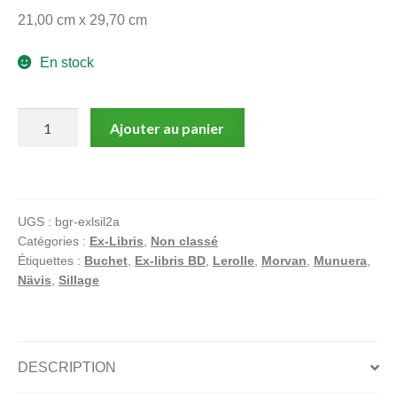
21,00 cm x 29,70 cm
En stock
quantité
Ajouter au panier
de
Buchet,
Morvan,
Sillage,
UGS :
bgr-exlsil2a
Ex-
Catégories :
Ex-Libris
,
Non classé
libris
Étiquettes :
Buchet
,
Ex-libris BD
,
Lerolle
,
Morvan
,
Munuera
,
offset
Nävis
,
Sillage
signé,
Nävis
dans
la
DESCRIPTION
caverne