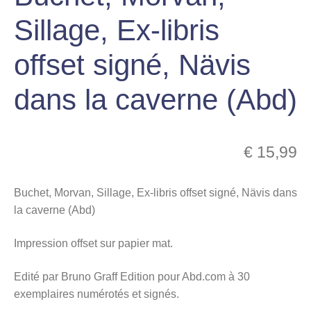
menu
Sillage, Ex-libris
Ouvrir
enfant
le
Notre magasin
offset signé, Nävis
menu
enfant
dans la caverne (Abd)
€
15,99
Buchet, Morvan, Sillage, Ex-libris offset signé, Nävis dans
la caverne (Abd)
Impression offset sur papier mat.
Edité par Bruno Graff Edition pour Abd.com à 30
exemplaires numérotés et signés.