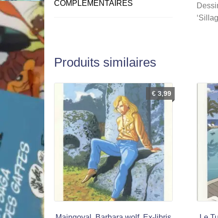
COMPLÉMENTAIRES
Dessin
‘Sillag
Produits similaires
€
3,99
Maingoval, Barbara wolf, Ex-libris
Le Tu