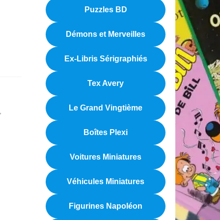
Puzzles BD
Démons et Merveilles
Ex-Libris Sérigraphiés
Tex Avery
Le Grand Vingtième
,
Boîtes Plexi
Voitures Miniatures
Véhicules Miniatures
Figurines Napoléon