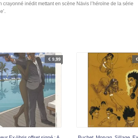
 crayonné inédit mettant en scène Nävis l’héroïne de la série
e’.
€
9,99
eur Ex-libris offset signé : A
Buchet, Morvan, Sillage, Ex-