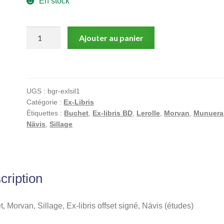
En stock
quantité
Ajouter au panier
de
Buchet,
Morvan,
Sillage,
UGS :
bgr-exlsil1
Ex-
Catégorie :
Ex-Libris
libris
Étiquettes :
Buchet
,
Ex-libris BD
,
Lerolle
,
Morvan
,
Munuera
offset
Nävis
,
Sillage
signé,
Nävis
(études)
cription
, Morvan, Sillage, Ex-libris offset signé, Nävis (études)