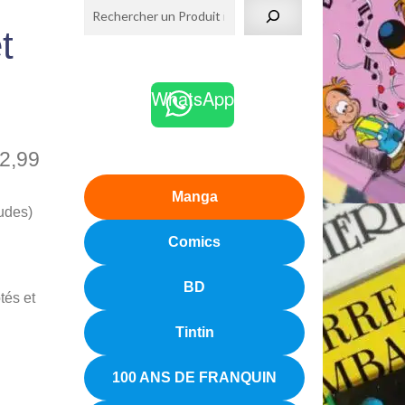
t
WhatsApp
2,99
Manga
tudes)
Comics
BD
tés et
Tintin
100 ANS DE FRANQUIN