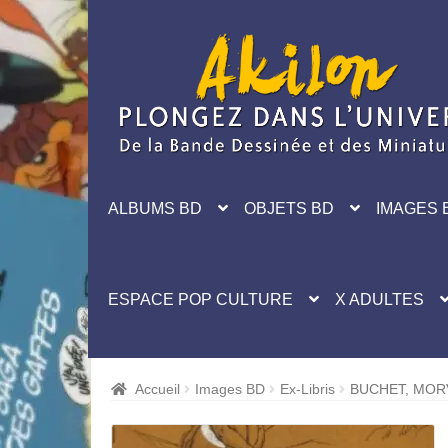
Aller
Aller
à
au
la
contenu
navigation
ALBUMS BD
OBJETS BD
IMAGES 
ESPACE POP CULTURE
X ADULTES
Accueil
Images BD
Ex-Libris
BUCHET, MORV