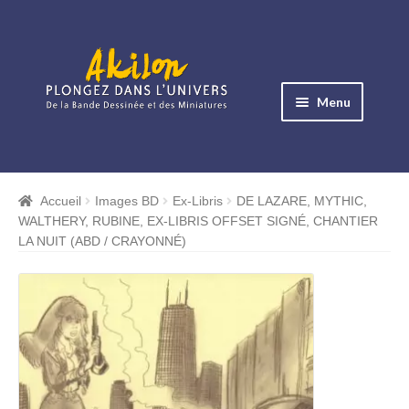
Aller
Aller
à
au
Menu
la
contenu
navigation
Ouvrir
le
Albums BD
menu
Accueil
Images BD
Ex-Libris
DE LAZARE, MYTHIC,
Ouvrir
enfant
WALTHERY, RUBINE, EX-LIBRIS OFFSET SIGNÉ, CHANTIER
le
Objets BD
LA NUIT (ABD / CRAYONNÉ)
menu
Ouvrir
enfant
le
Images BD
menu
Ouvrir
enfant
le
Miniatures
menu
Ouvrir
enfant