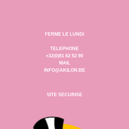
FERME LE LUNDI
TELEPHONE
+32(0)81 62 52 90
MAIL
INFO@AKILON.BE
SITE SECURISE