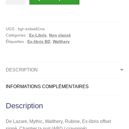
de
De
Lazare,
Mythic,
UGS :
bgr-exlwalt1na
Walthery,
Catégories :
Ex-Libris
,
Non classé
Rubine,
Étiquettes :
Ex-libris BD
,
Walthery
Ex-
libris
offset
signé,
DESCRIPTION
Chantier
la
INFORMATIONS COMPLÉMENTAIRES
nuit
(ABD
/
Description
crayonné)
De Lazare, Mythic, Walthery, Rubine, Ex-libris offset
signé, Chantier la nuit (ABD / crayonné)