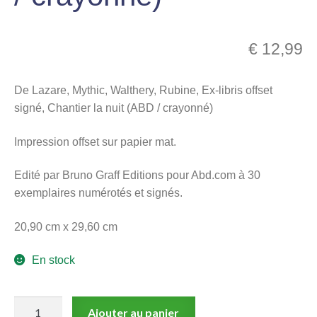
menu
Ouvrir
enfant
le
€
12,99
Notre magasin
menu
enfant
De Lazare, Mythic, Walthery, Rubine, Ex-libris offset
signé, Chantier la nuit (ABD / crayonné)
Impression offset sur papier mat.
Edité par Bruno Graff Editions pour Abd.com à 30
exemplaires numérotés et signés.
20,90 cm x 29,60 cm
En stock
quantité
Ajouter au panier