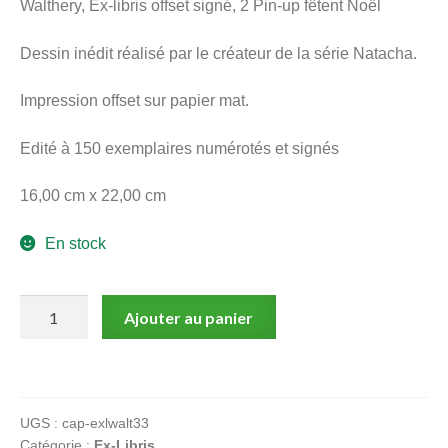
Walthery, Ex-libris offset signé, 2 Pin-up fêtent Noël
menu
Ouvrir
enfant
Dessin inédit réalisé par le créateur de la série Natacha.
le
Notre magasin
menu
Impression offset sur papier mat.
enfant
Edité à 150 exemplaires numérotés et signés
16,00 cm x 22,00 cm
En stock
quantité
Ajouter au panier
de
Walthery,
Ex-
libris
UGS :
cap-exlwalt33
offset
Catégorie :
Ex-Libris