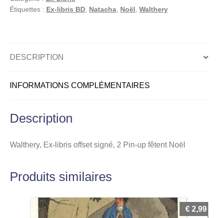
signé,
Étiquettes :
Ex-libris BD
,
Natacha
,
Noël
,
Walthery
2
Pin-
up
fêtent
DESCRIPTION
Noël
INFORMATIONS COMPLÉMENTAIRES
Description
Walthery, Ex-libris offset signé, 2 Pin-up fêtent Noël
Produits similaires
€
2,99