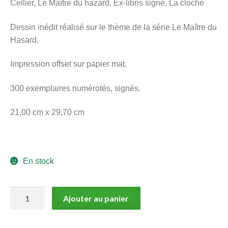
Cellier, Le Maître du hazard, Ex-libris signé, La cloche
menu
Ouvrir
enfant
Dessin inédit réalisé sur le thème de la série Le Maître du
le
Notre magasin
Hasard.
menu
enfant
Impression offset sur papier mat.
300 exemplaires numérotés, signés.
21,00 cm x 29,70 cm
En stock
quantité
Ajouter au panier
de
Cellier,