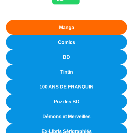
Manga
Comics
BD
Tintin
100 ANS DE FRANQUIN
Puzzles BD
Démons et Merveilles
Ex-Libris Sérigraphiés