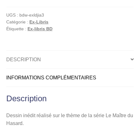
Le
Maître
UGS :
bdw-exldjia3
du
Catégorie :
Ex-Libris
hazard,
Étiquette :
Ex-libris BD
Ex-
libris
signé,
La
DESCRIPTION
cloche
INFORMATIONS COMPLÉMENTAIRES
Description
Dessin inédit réalisé sur le thème de la série Le Maître du
Hasard.