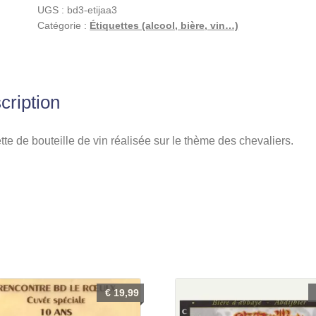
UGS :
bd3-etijaa3
La
Catégorie :
Étiquettes (alcool, bière, vin…)
Lande
de
Tayleran
1996
cription
tte de bouteille de vin réalisée sur le thème des chevaliers.
€
19,99