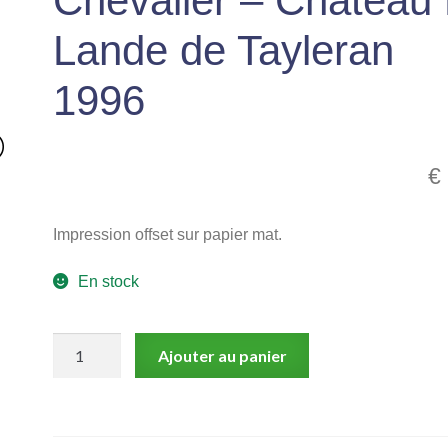
Chevalier – Chateau
Lande de Tayleran
1996
€
Impression offset sur papier mat.
En stock
quantité
Ajouter au panier
de
Chevalier
-
Chateau