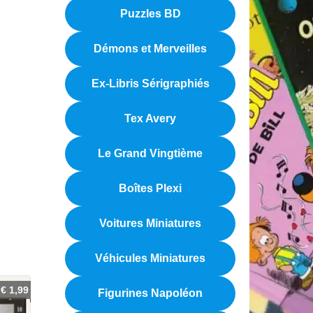
Puzzles BD
Démons et Merveilles
Ex-Libris Sérigraphiés
Tex Avery
Le Grand Vingtième
Boîtes Plexi
Voitures Miniatures
Véhicules Miniatures
€
1,99
Figurines Napoléon