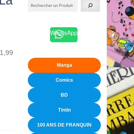
 La
WhatsApp
1,99
Manga
Comics
BD
Tintin
100 ANS DE FRANQUIN