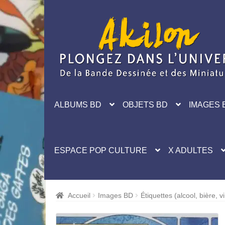
Aller
Aller
à
au
la
contenu
navigation
ALBUMS BD
OBJETS BD
IMAGES 
ESPACE POP CULTURE
X ADULTES
Accueil
Images BD
Étiquettes (alcool, bière, 