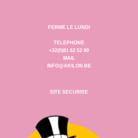
FERME LE LUNDI
TELEPHONE
+32(0)81 62 52 90
MAIL
INFO@AKILON.BE
SITE SECURISE