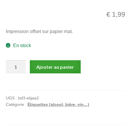
menu
Ouvrir
enfant
€
1,99
le
Notre magasin
menu
Impression offset sur papier mat.
enfant
En stock
quantité
Ajouter au panier
de
Chevalier
-
Chateau
UGS :
bd3-etijaa2
La
Catégorie :
Étiquettes (alcool, bière, vin…)
Lande
de
Tayleran
1997