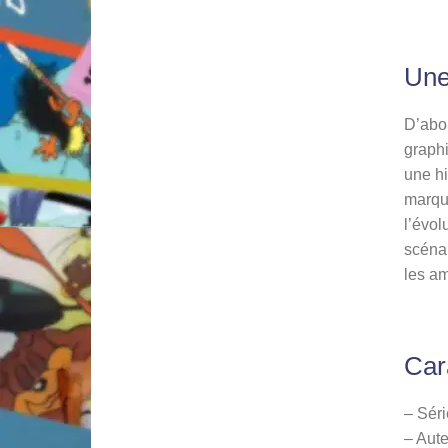
Une
D’abor
graphi
une hi
marqua
l’évol
scénar
les a
Car
– Séri
– Aute