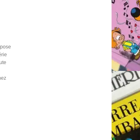
ropose
érie
ute
hez