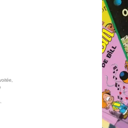
voitée,
e
s
.