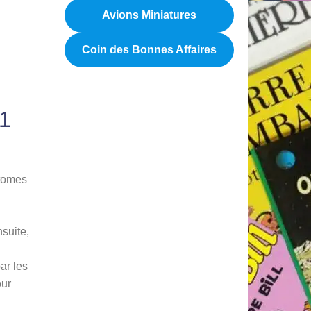
Avions Miniatures
Coin des Bonnes Affaires
 1
 tomes
nsuite,
ar les
our