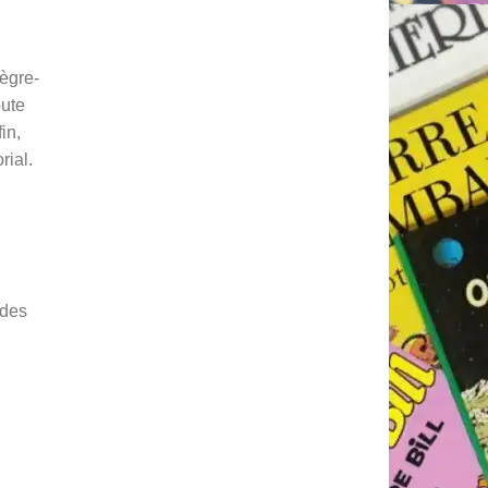
tègre-
oute
in,
rial.
 des