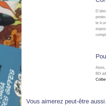
D’abo
protec
le à u
exposi
complè
Pour
Alors,
BD adu
Colbe
Vous aimerez peut-être auss