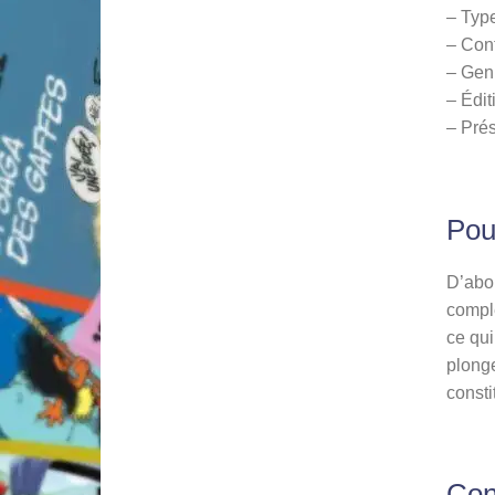
– Type
– Cont
– Genr
– Édit
– Prés
Pour
D’abor
complè
ce qui
plonge
consti
Con