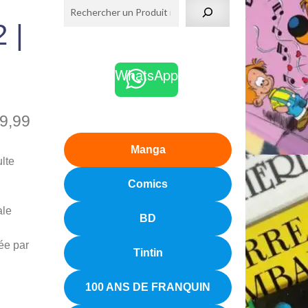
 |
WhatsApp
9,99
Manga
ulte
Comics
ale
BD
ée par
Tintin
100 ANS DE FRANQUIN