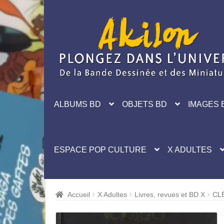
Aller
Aller
à
au
la
contenu
navigation
ALBUMS BD
OBJETS BD
IMAGES 
ESPACE POP CULTURE
X ADULTES
Accueil
X Adultes
Livres, revues et BD X
CLÉ