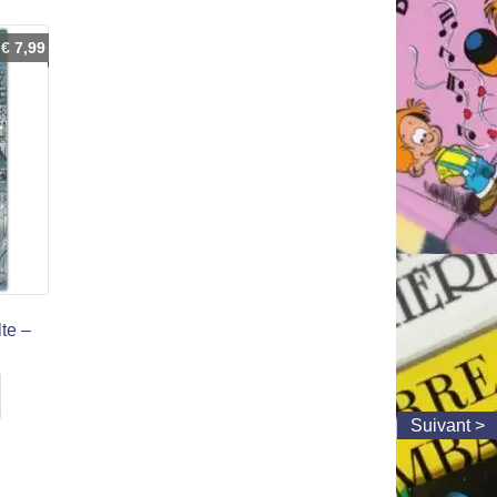
€
7,99
lte –