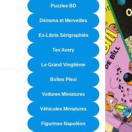
Puzzles BD
Démons et Merveilles
Ex-Libris Sérigraphiés
Tex Avery
Le Grand Vingtième
Boîtes Plexi
Voitures Miniatures
Véhicules Miniatures
Figurines Napoléon