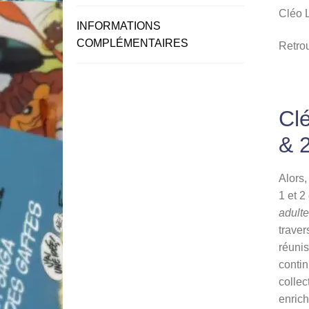
Cléo L
INFORMATIONS
COMPLÉMENTAIRES
Retro
Clé
& 2
Alors
1 et 2
adult
traver
réunis
contin
collec
enrich