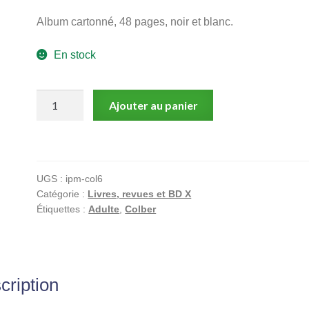
Album cartonné, 48 pages, noir et blanc.
En stock
quantité
Ajouter au panier
de
Cléo
L’initiation
–
UGS :
ipm-col6
Intégrale
Catégorie :
Livres, revues et BD X
Tomes
Étiquettes :
Adulte
,
Colber
1
&
2
|
cription
Colber
BD