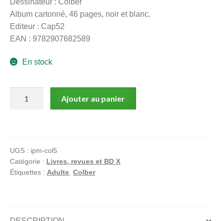
Dessinateur : Colber
menu
Album cartonné, 46 pages, noir et blanc.
Ouvrir
enfant
Editeur : Cap52
le
Notre magasin
EAN : 9782907682589
menu
enfant
En stock
quantité
Ajouter au panier
de
Tania
et
Bertille
UGS :
ipm-col5
–
Catégorie :
Livres, revues et BD X
BD
Étiquettes :
Adulte
,
Colber
adulte
–
Colber
DESCRIPTION