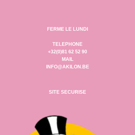
FERME LE LUNDI
TELEPHONE
+32(0)81 62 52 90
MAIL
INFO@AKILON.BE
SITE SECURISE