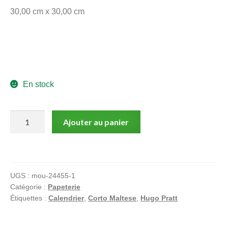
30,00 cm x 30,00 cm
En stock
quantité
Ajouter au panier
de
Corto
Maltese,
Hugo
UGS :
mou-24455-1
Pratt,
Catégorie :
Papeterie
Calendrier
Étiquettes :
Calendrier
,
Corto Maltese
,
Hugo Pratt
2022