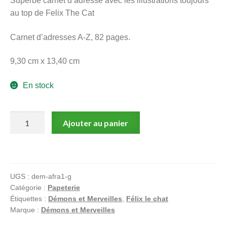
Superbe carnet d’adresse avec les illustrations toujours
menu
au top de Felix The Cat
Ouvrir
enfant
le
Notre magasin
Carnet d’adresses A-Z, 82 pages.
menu
enfant
9,30 cm x 13,40 cm
En stock
quantité
Ajouter au panier
de
Félix
le
Chat,
UGS :
dem-afra1-g
Carnet
Catégorie :
Papeterie
d'adresse,
Étiquettes :
Démons et Merveilles
,
Félix le chat
Félix,
Marque :
Démons et Merveilles
gris