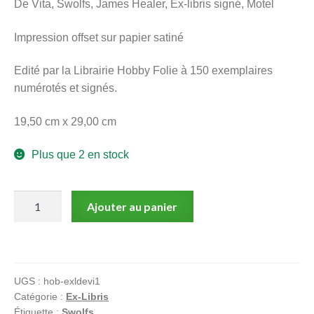
De Vita, Swolfs, James Healer, Ex-libris signé, Motel
menu
Ouvrir
enfant
Impression offset sur papier satiné
le
Notre magasin
menu
Edité par la Librairie Hobby Folie à 150 exemplaires
enfant
numérotés et signés.
19,50 cm x 29,00 cm
Plus que 2 en stock
quantité
Ajouter au panier
de
De
Vita,
Swolfs,
UGS :
hob-exldevi1
James
Catégorie :
Ex-Libris
Healer,
Étiquette :
Swolfs