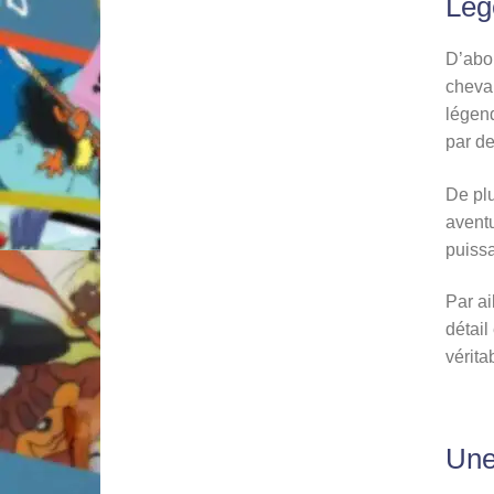
Lég
D’abo
cheval
légend
par de
De pl
aventu
puissa
Par ai
détail
vérita
Une