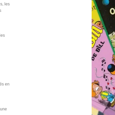
s, les
s
les
hés en
e une