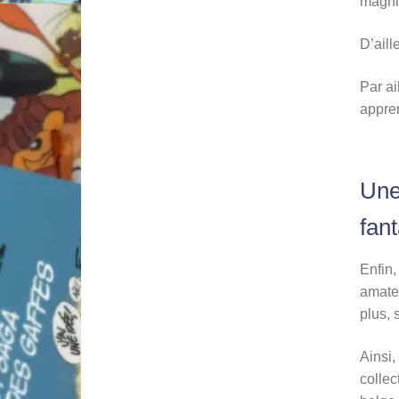
magni
D’aill
Par ai
appre
Une
fan
Enfin,
amateu
plus, 
Ainsi,
collec