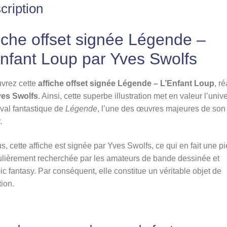
cription
Swolfs
iche offset signée Légende –
Enfant Loup par Yves Swolfs
vrez cette
affiche offset signée Légende – L’Enfant Loup
, r
es Swolfs
. Ainsi, cette superbe illustration met en valeur l’univ
val fantastique de
Légende
, l’une des œuvres majeures de son
.
s, cette affiche est signée par Yves Swolfs, ce qui en fait une p
ulièrement recherchée par les amateurs de bande dessinée et
ic fantasy. Par conséquent, elle constitue un véritable objet de
tion.