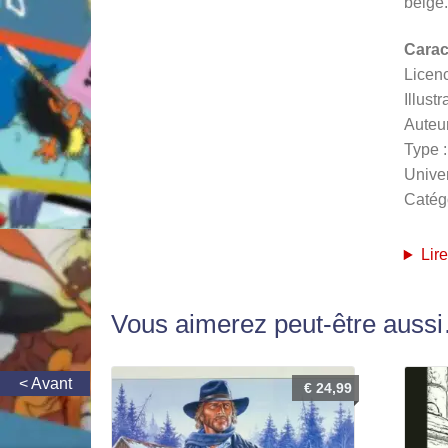
belge.
Carac
Licen
Illust
Auteur
Type :
Univer
Catégo
Lire
Vous aimerez peut-être auss
€
24,99