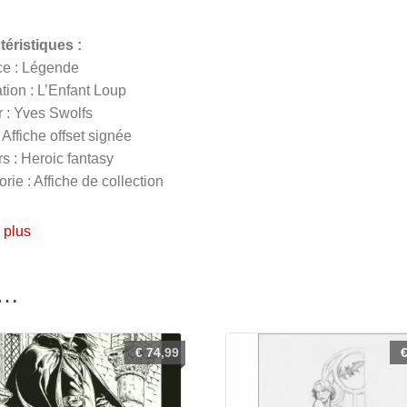
téristiques :
ce : Légende
ration : L’Enfant Loup
 : Yves Swolfs
 Affiche offset signée
s : Heroic fantasy
rie : Affiche de collection
 plus
i…
€
74,99