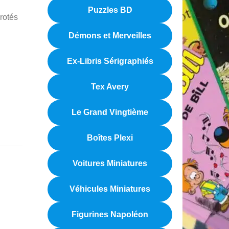
Puzzles BD
rotés
Démons et Merveilles
Ex-Libris Sérigraphiés
Tex Avery
Le Grand Vingtième
Boîtes Plexi
Voitures Miniatures
Véhicules Miniatures
Figurines Napoléon