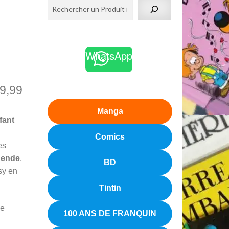
WhatsApp
9,99
Manga
fant
Comics
es
gende
,
BD
sy en
Tintin
ée
100 ANS DE FRANQUIN