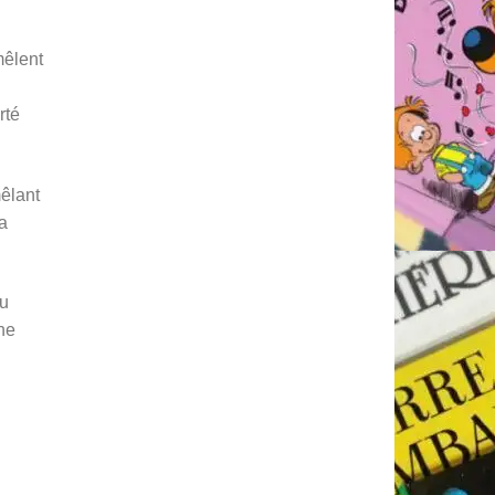
mêlent
rté
êlant
la
du
une