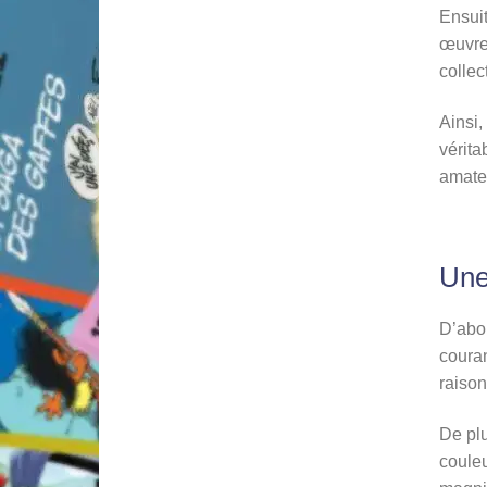
Ensuit
œuvre
colle
Ainsi,
vérita
amateu
Une
D’abor
couran
raison
De plu
couleu