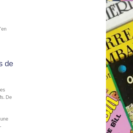
d’en
s de
les
fs. De
 une
-