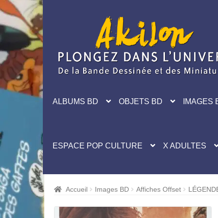
Aller
Aller
à
au
la
contenu
navigation
ALBUMS BD
OBJETS BD
IMAGES 
ESPACE POP CULTURE
X ADULTES
Accueil
Images BD
Affiches Offset
LÉGENDE