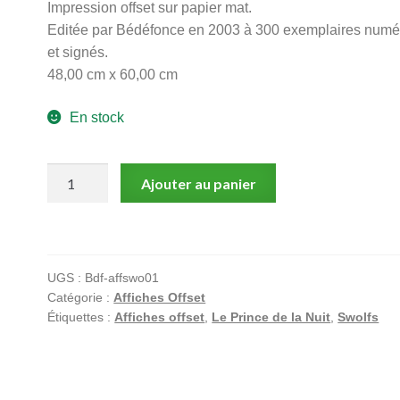
Impression offset sur papier mat.
Editée par Bédéfonce en 2003 à 300 exemplaires numé
et signés.
48,00 cm x 60,00 cm
En stock
quantité
Ajouter au panier
de
Légende
-
L'enfant
UGS :
Bdf-affswo01
Loup
Catégorie :
Affiches Offset
-
Étiquettes :
Affiches offset
,
Le Prince de la Nuit
,
Swolfs
Affiche
offset
signée
-