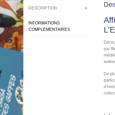
Des
DESCRIPTION
Aff
INFORMATIONS
L’
COMPLÉMENTAIRES
Décou
par
Yv
médié
auteur
De plu
partic
d’hero
collec