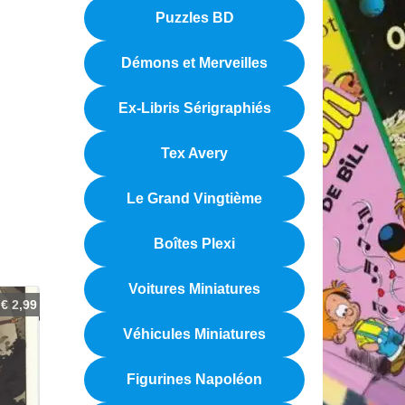
Puzzles BD
Démons et Merveilles
Ex-Libris Sérigraphiés
Tex Avery
Le Grand Vingtième
Boîtes Plexi
Voitures Miniatures
€
2,99
Véhicules Miniatures
Figurines Napoléon