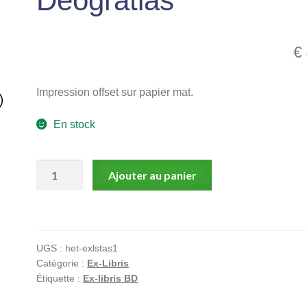
Deogratias
€
Impression offset sur papier mat.
En stock
quantité
Ajouter au panier
de
Deogratias
UGS :
het-exlstas1
Catégorie :
Ex-Libris
Étiquette :
Ex-libris BD