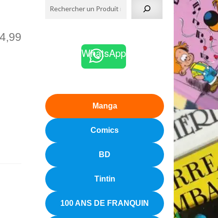
4,99
WhatsApp
Manga
Comics
BD
Tintin
100 ANS DE FRANQUIN