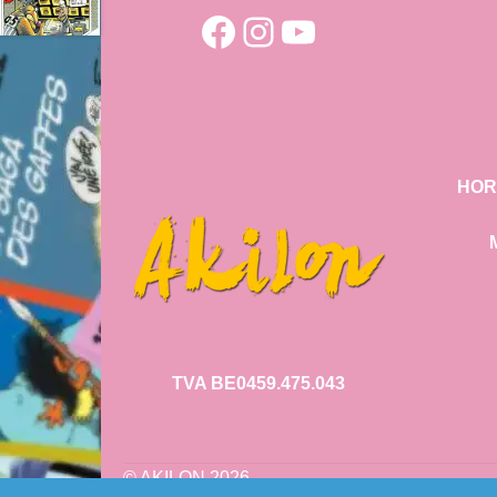
Facebook
Instagram
YouTube
HOR
TVA BE0459.475.043
© AKILON 2026