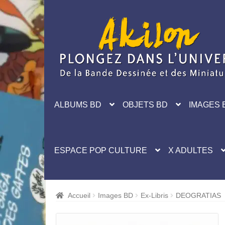
Aller
Aller
à
au
la
contenu
navigation
ALBUMS BD
OBJETS BD
IMAGES 
ESPACE POP CULTURE
X ADULTES
Accueil
Images BD
Ex-Libris
DEOGRATIAS