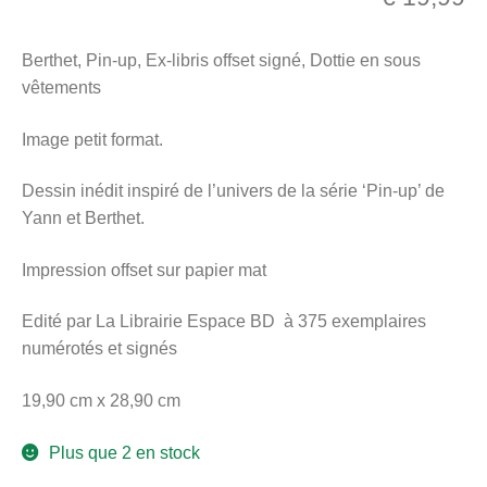
menu
Ouvrir
enfant
Berthet, Pin-up, Ex-libris offset signé, Dottie en sous
le
Notre magasin
vêtements
menu
enfant
Image petit format.
Dessin inédit inspiré de l’univers de la série ‘Pin-up’ de
Yann et Berthet.
Impression offset sur papier mat
Edité par La Librairie Espace BD à 375 exemplaires
numérotés et signés
19,90 cm x 28,90 cm
Plus que 2 en stock