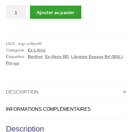
quantité
Ajouter au panier
de
Berthet,
Pin-
up,
UGS :
esp-exlbert6
Ex-
Catégorie :
Ex-Libris
libris
Étiquettes :
Berthet
,
Ex-libris BD
,
Librairie Espace Bd (BXL)
,
offset
Pin-up
signé,
Dottie
en
sous
DESCRIPTION
vêtements
INFORMATIONS COMPLÉMENTAIRES
Description