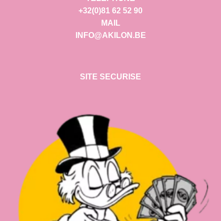
+32(0)81 62 52 90
MAIL
INFO@AKILON.BE
SITE SECURISE