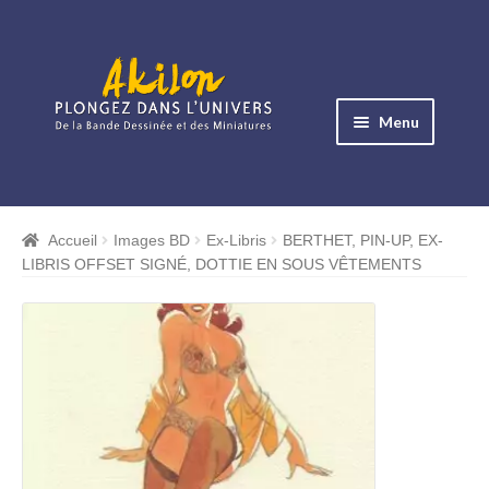
Aller
Aller
à
au
Menu
la
contenu
navigation
Ouvrir
le
Albums BD
menu
Accueil
Images BD
Ex-Libris
BERTHET, PIN-UP, EX-
Ouvrir
enfant
LIBRIS OFFSET SIGNÉ, DOTTIE EN SOUS VÊTEMENTS
le
Objets BD
menu
Ouvrir
enfant
le
Images BD
menu
Ouvrir
enfant
le
Miniatures
menu
Ouvrir
enfant