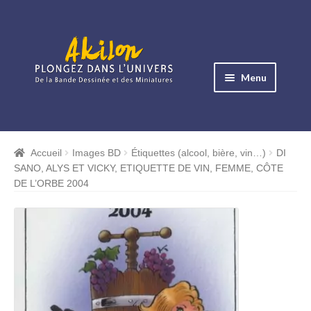
Aller
Aller
à
au
Menu
la
contenu
navigation
Ouvrir
le
Albums BD
menu
Accueil
Images BD
Étiquettes (alcool, bière, vin…)
DI
Ouvrir
enfant
SANO, ALYS ET VICKY, ETIQUETTE DE VIN, FEMME, CÔTE
le
Objets BD
DE L’ORBE 2004
menu
Ouvrir
enfant
le
Images BD
menu
Ouvrir
enfant
le
Miniatures
menu
Ouvrir
enfant