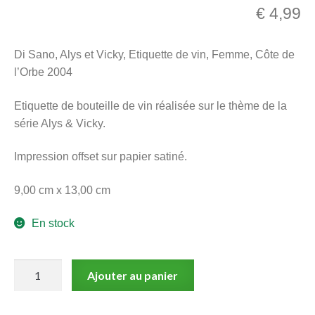
€
4,99
menu
Ouvrir
enfant
le
Notre magasin
Di Sano, Alys et Vicky, Etiquette de vin, Femme, Côte de
menu
l’Orbe 2004
enfant
Etiquette de bouteille de vin réalisée sur le thème de la
série Alys & Vicky.
Impression offset sur papier satiné.
9,00 cm x 13,00 cm
En stock
quantité
Ajouter au panier
de
Di