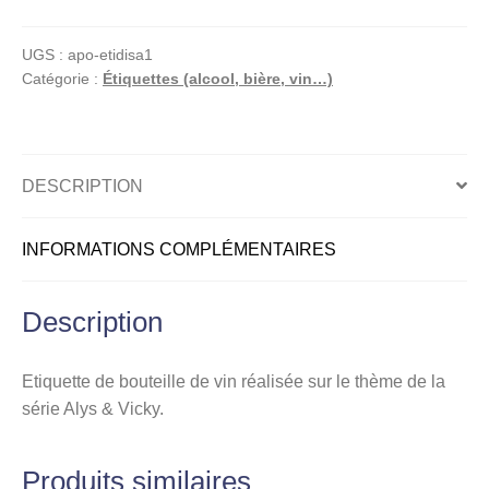
Sano,
Alys
UGS :
apo-etidisa1
et
Catégorie :
Étiquettes (alcool, bière, vin…)
Vicky,
Etiquette
de
vin,
DESCRIPTION
Femme,
Côte
INFORMATIONS COMPLÉMENTAIRES
de
l'Orbe
2004
Description
Etiquette de bouteille de vin réalisée sur le thème de la
série Alys & Vicky.
Produits similaires