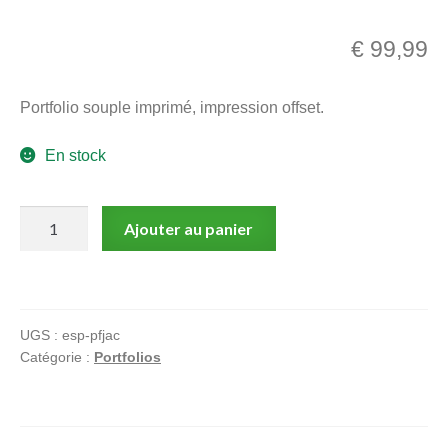
menu
Ouvrir
enfant
€
99,99
le
Notre magasin
menu
Portfolio souple imprimé, impression offset.
enfant
En stock
quantité
Ajouter au panier
de
E.P.
JACOBS,
Le
UGS :
esp-pfjac
mystère
Catégorie :
Portfolios
de
la
grande
pyramide,