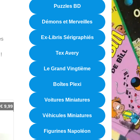
Puzzles BD
Démons et Merveilles
Ex-Libris Sérigraphiés
es
Tex Avery
!
Le Grand Vingtième
Boîtes Plexi
Voitures Miniatures
€
9,99
Véhicules Miniatures
Figurines Napoléon