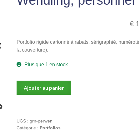
Wendling, personnel
€
1
Portfolio rigide cartonné à rabats, sérigraphié, numéroté
la couverture).
Plus que 1 en stock
quantité
Ajouter au panier
de
Wendling,
personnel
UGS :
grn-perwen
Catégorie :
Portfolios