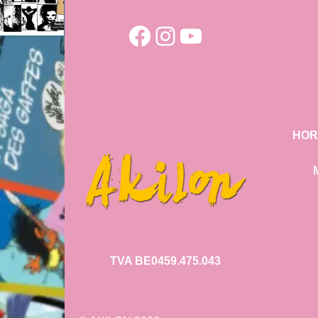
Facebook
Instagram
YouTube
HOR
TVA BE0459.475.043