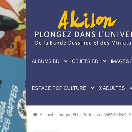
Aller
Aller
à
au
la
contenu
navigation
ALBUMS BD
OBJETS BD
IMAGES 
ESPACE POP CULTURE
X ADULTES
Accueil
Images BD
Portfolios
WENDLING, 