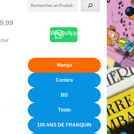
9,99
WhatsApp
 (sur
Manga
Comics
BD
Tintin
100 ANS DE FRANQUIN