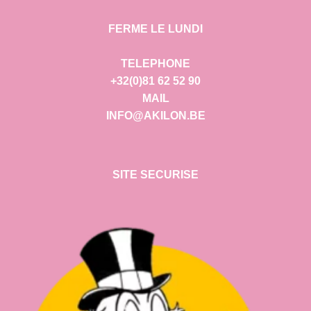
FERME LE LUNDI
TELEPHONE
+32(0)81 62 52 90
MAIL
INFO@AKILON.BE
SITE SECURISE