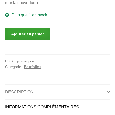
(sur la couverture).
menu
Ouvrir
enfant
Plus que 1 en stock
le
Notre magasin
menu
enfant
quantité
Ajouter au panier
de
Joos,
personnel
UGS :
grn-perjoos
Catégorie :
Portfolios
DESCRIPTION
INFORMATIONS COMPLÉMENTAIRES