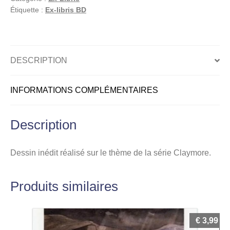
offset
Étiquette :
Ex-libris BD
signé,
Cornemuse
DESCRIPTION
INFORMATIONS COMPLÉMENTAIRES
Description
Dessin inédit réalisé sur le thème de la série Claymore.
Produits similaires
€
3,99