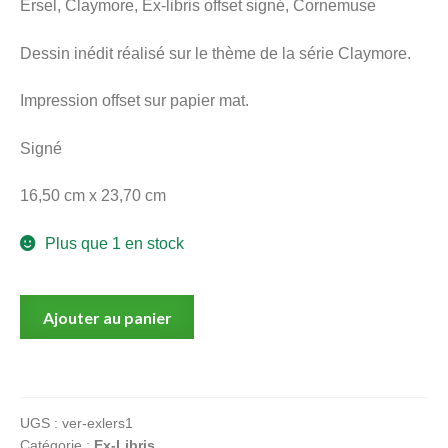
Ersel, Claymore, Ex-libris offset signé, Cornemuse
menu
Ouvrir
enfant
Dessin inédit réalisé sur le thème de la série Claymore.
le
Notre magasin
menu
Impression offset sur papier mat.
enfant
Signé
16,50 cm x 23,70 cm
Plus que 1 en stock
quantité
Ajouter au panier
de
Ersel,
Claymore,
Ex-
UGS :
ver-exlers1
libris
Catégorie :
Ex-Libris