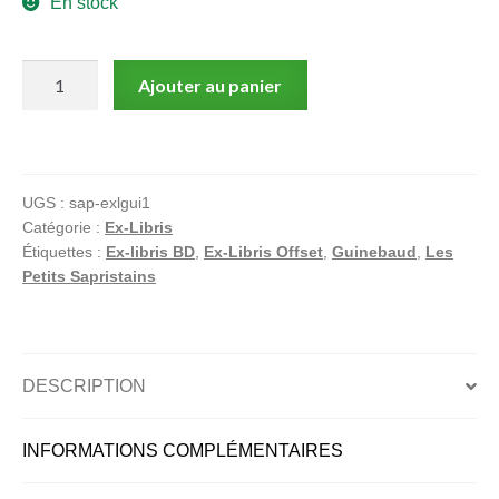
En stock
quantité
Ajouter au panier
de
Ex-
libris
La
UGS :
sap-exlgui1
Porte
Catégorie :
Ex-Libris
des
Étiquettes :
Ex-libris BD
,
Ex-Libris Offset
,
Guinebaud
,
Les
Mondes
Petits Sapristains
par
Guinebaud
–
Sélina
DESCRIPTION
|
Offset
INFORMATIONS COMPLÉMENTAIRES
signé