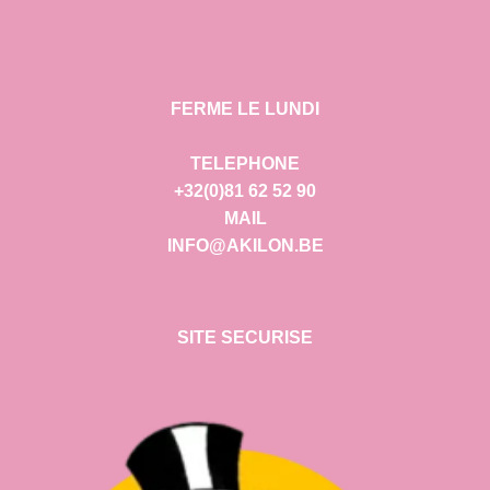
FERME LE LUNDI
TELEPHONE
+32(0)81 62 52 90
MAIL
INFO@AKILON.BE
SITE SECURISE