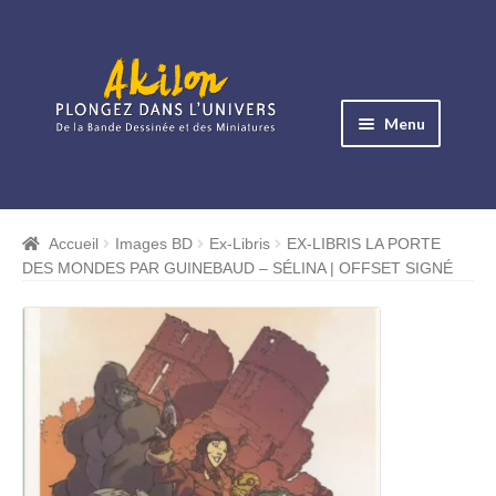
Aller
Aller
à
au
Menu
la
contenu
navigation
Ouvrir
le
Albums BD
menu
Accueil
Images BD
Ex-Libris
EX-LIBRIS LA PORTE
Ouvrir
enfant
DES MONDES PAR GUINEBAUD – SÉLINA | OFFSET SIGNÉ
le
Objets BD
menu
Ouvrir
enfant
le
Images BD
menu
Ouvrir
enfant
le
Miniatures
menu
Ouvrir
enfant