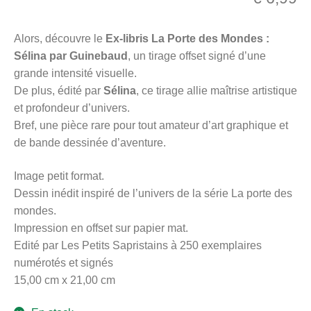
menu
Ouvrir
enfant
Alors, découvre le
Ex-libris La Porte des Mondes :
le
Notre magasin
Sélina par Guinebaud
, un tirage offset signé d’une
menu
grande intensité visuelle.
enfant
De plus, édité par
Sélina
, ce tirage allie maîtrise artistique
et profondeur d’univers.
Bref, une pièce rare pour tout amateur d’art graphique et
de bande dessinée d’aventure.
Image petit format.
Dessin inédit inspiré de l’univers de la série La porte des
mondes.
Impression en offset sur papier mat.
Edité par Les Petits Sapristains à 250 exemplaires
numérotés et signés
15,00 cm x 21,00 cm