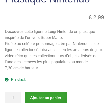
menu
Ouvrir
enfant
le
€
2,99
Notre magasin
menu
enfant
Découvrez cette figurine Luigi Nintendo en plastique
inspirée de l’univers Super Mario.
Fidèle au célèbre personnage créé par Nintendo, cette
figurine collector séduira aussi bien les amateurs de jeux
vidéo rétro que les collectionneurs d’objets dérivés de
l’une des licences les plus populaires au monde.
7,30 cm de hauteur
En stock
quantité
Ajouter au panier
de
Super