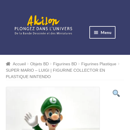
Aller
Aller
à
au
Menu
la
contenu
navigation
Ouvrir
le
Albums BD
menu
Accueil
Objets BD
Figurines BD
Figurines Plastique
Ouvrir
enfant
SUPER MARIO – LUIGI | FIGURINE COLLECTOR EN
le
Objets BD
PLASTIQUE NINTENDO
menu
Ouvrir
enfant
le
Images BD
menu
Ouvrir
enfant
le
Miniatures
menu
Ouvrir
enfant