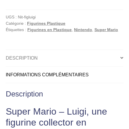
Mario
–
UGS :
Nit-figluigi
Luigi
Catégorie :
Figurines Plastique
|
Étiquettes :
Figurines en Plastique
,
Nintendo
,
Super Mario
Figurine
Collector
en
Plastique
DESCRIPTION
Nintendo
INFORMATIONS COMPLÉMENTAIRES
Description
Super Mario – Luigi, une
figurine collector en