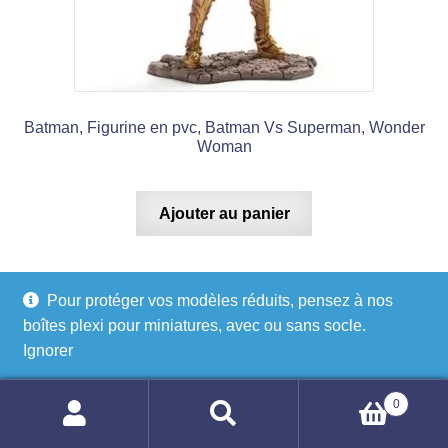
Batman, Figurine en pvc, Batman Vs Superman, Wonder
Woman
Ajouter au panier
Pour protéger vos modèles réduits, pensez à nos
boîtes plexi pour miniatures, avec ou sans socle.
Ignorer
Recherche
0
Recherche
Recherche