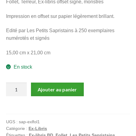
Follet, Terreur, Ex-libris offset signé, monstres
menu
Ouvrir
enfant
Impression en offset sur papier légèrement brillant.
le
Notre magasin
menu
Edité par Les Petits Sapristains à 250 exemplaires
enfant
numérotés et signés
15,00 cm x 21,00 cm
En stock
quantité
Ajouter au panier
de
Follet,
Terreur,
Ex-
UGS :
sap-exlfol1
libris
Catégorie :
Ex-Libris
offset
Étiquettes :
Ex-libris BD
,
Follet
,
Les Petits Sapristains