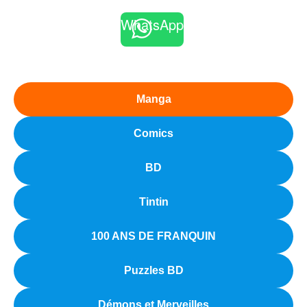
WhatsApp
Manga
Comics
BD
Tintin
100 ANS DE FRANQUIN
Puzzles BD
Démons et Merveilles