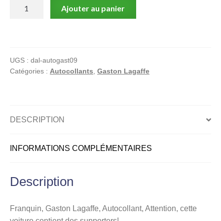
quantité
Ajouter au panier
de
Gaston
Lagaffe,
Autocollant,
UGS :
dal-autogast09
Attention,
Catégories :
Autocollants
,
Gaston Lagaffe
cette
voiture
contient
des
DESCRIPTION
supporters!
INFORMATIONS COMPLÉMENTAIRES
Description
Franquin, Gaston Lagaffe, Autocollant, Attention, cette
voiture contient des supporters!