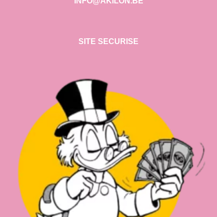
INFO@AKILON.BE
SITE SECURISE