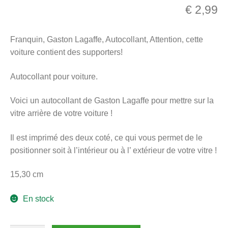
€
2,99
menu
Ouvrir
enfant
le
Notre magasin
Franquin, Gaston Lagaffe, Autocollant, Attention, cette
menu
voiture contient des supporters!
enfant
Autocollant pour voiture.
Voici un autocollant de Gaston Lagaffe pour mettre sur la
vitre arrière de votre voiture !
Il est imprimé des deux coté, ce qui vous permet de le
positionner soit à l’intérieur ou à l’ extérieur de votre vitre !
15,30 cm
En stock