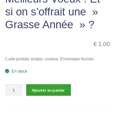
menu
si on s’offrait une »
Ouvrir
enfant
le
Notre magasin
Grasse Année » ?
menu
enfant
€
1,00
Carte postale simple, couleur. Enveloppe fournie.
En stock
quantité
Ajouter au panier
de
Gaston
Lagaffe,
Carte