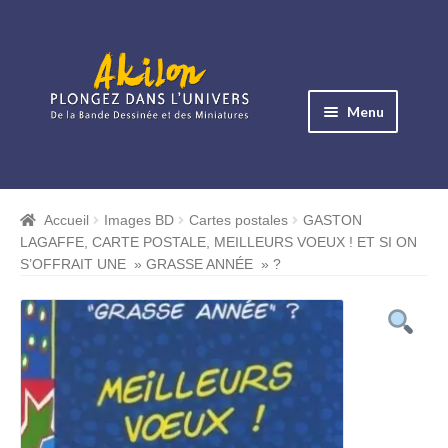
Aller
Aller
à
au
Menu
la
contenu
navigation
Ouvrir
le
Albums BD
menu
Accueil
Images BD
Cartes postales
GASTON
Ouvrir
enfant
LAGAFFE, CARTE POSTALE, MEILLEURS VOEUX ! ET SI ON
le
Objets BD
S’OFFRAIT UNE » GRASSE ANNÉE » ?
menu
Ouvrir
enfant
le
Images BD
menu
Ouvrir
enfant
le
Miniatures
menu
Ouvrir
enfant