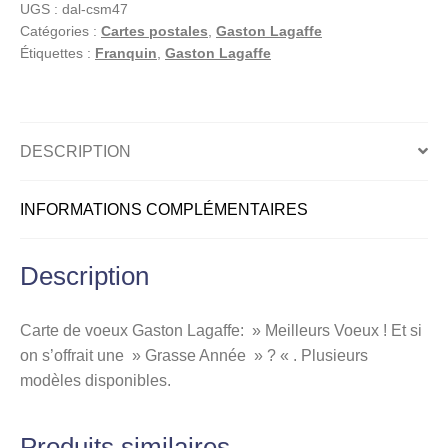
UGS :
dal-csm47
postale,
Catégories :
Cartes postales
,
Gaston Lagaffe
Meilleurs
Étiquettes :
Franquin
,
Gaston Lagaffe
Voeux
!
Et
si
DESCRIPTION
on
s'offrait
INFORMATIONS COMPLÉMENTAIRES
une
"
Grasse
Description
Année
"
Carte de voeux Gaston Lagaffe: » Meilleurs Voeux ! Et si
?
on s’offrait une » Grasse Année » ? « . Plusieurs
modèles disponibles.
Produits similaires