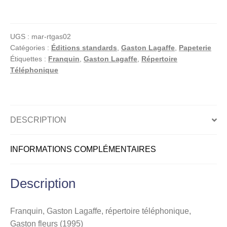
Franquin,
Gaston
Lagaffe,
UGS :
mar-rtgas02
répertoire
Catégories :
Éditions standards
,
Gaston Lagaffe
,
Papeterie
téléphonique,
Étiquettes :
Franquin
,
Gaston Lagaffe
,
Répertoire
Gaston
Téléphonique
fleurs
(1995)
DESCRIPTION
INFORMATIONS COMPLÉMENTAIRES
Description
Franquin, Gaston Lagaffe, répertoire téléphonique,
Gaston fleurs (1995)