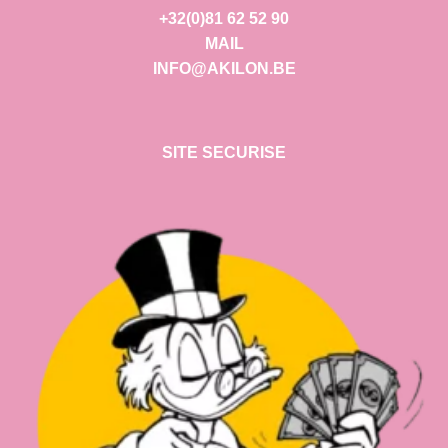
+32(0)81 62 52 90
MAIL
INFO@AKILON.BE
SITE SECURISE