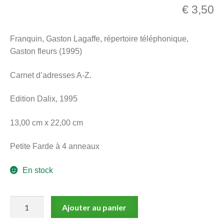
€
3,50
menu
Ouvrir
enfant
le
Notre magasin
Franquin, Gaston Lagaffe, répertoire téléphonique,
menu
Gaston fleurs (1995)
enfant
Carnet d’adresses A-Z.
Edition Dalix, 1995
13,00 cm x 22,00 cm
Petite Farde à 4 anneaux
En stock
quantité
Ajouter au panier
de