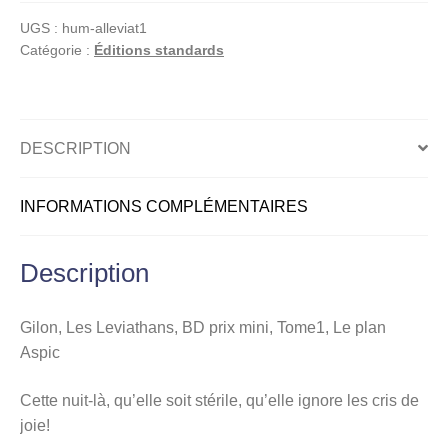
Leviathans,
UGS :
hum-alleviat1
BD
Catégorie :
Éditions standards
prix
mini,
Tome1,
Le
DESCRIPTION
plan
Aspic
INFORMATIONS COMPLÉMENTAIRES
Description
Gilon, Les Leviathans, BD prix mini, Tome1, Le plan
Aspic
Cette nuit-là, qu’elle soit stérile, qu’elle ignore les cris de
joie!