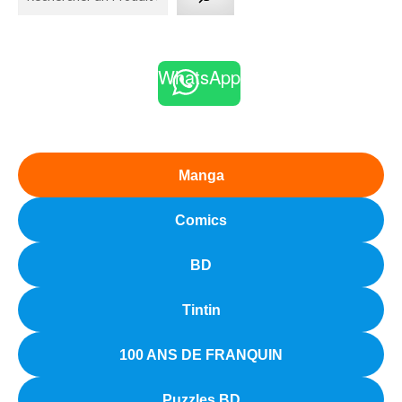
WhatsApp
Manga
Comics
BD
Tintin
100 ANS DE FRANQUIN
Puzzles BD