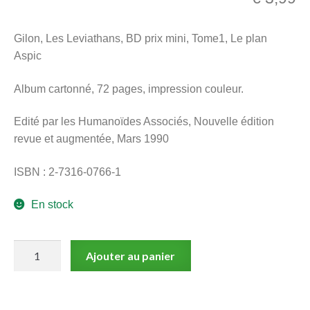
menu
Ouvrir
enfant
Gilon, Les Leviathans, BD prix mini, Tome1, Le plan
le
Notre magasin
Aspic
menu
enfant
Album cartonné, 72 pages, impression couleur.
Edité par les Humanoïdes Associés, Nouvelle édition
revue et augmentée, Mars 1990
ISBN : 2-7316-0766-1
En stock
quantité
Ajouter au panier
de
Gilon,
Les