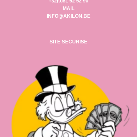
+32(0)81 62 52 90
MAIL
INFO@AKILON.BE
SITE SECURISE