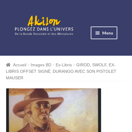
Aller
Aller
à
au
Menu
la
contenu
navigation
Ouvrir
le
Albums BD
menu
Accueil
Images BD
Ex-Libris
GIROD, SWOLF, EX-
Ouvrir
enfant
LIBRIS OFFSET SIGNÉ, DURANGO AVEC SON PISTOLET
le
Objets BD
MAUSER
menu
Ouvrir
enfant
le
Images BD
menu
Ouvrir
enfant
le
Miniatures
menu
Ouvrir
enfant