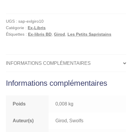
Girod,
Swolf,
Ex-
UGS :
sap-exlgiro10
libris
Catégorie :
Ex-Libris
offset
Étiquettes :
Ex-libris BD
,
Girod
,
Les Petits Sapristains
signé,
Durango
avec
son
INFORMATIONS COMPLÉMENTAIRES
pistolet
Mauser
Informations complémentaires
Poids
0,008 kg
Auteur(s)
Girod, Swolfs