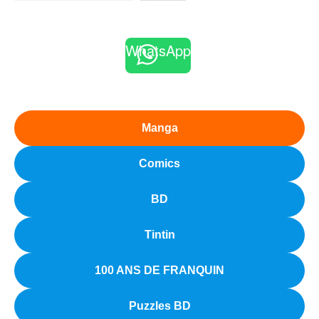
WhatsApp
Manga
Comics
BD
Tintin
100 ANS DE FRANQUIN
Puzzles BD