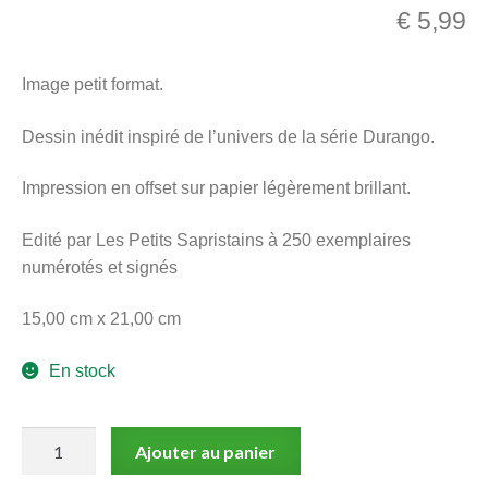
€
5,99
menu
Ouvrir
enfant
le
Notre magasin
Image petit format.
menu
enfant
Dessin inédit inspiré de l’univers de la série Durango.
Impression en offset sur papier légèrement brillant.
Edité par Les Petits Sapristains à 250 exemplaires
numérotés et signés
15,00 cm x 21,00 cm
En stock
quantité
Ajouter au panier
de