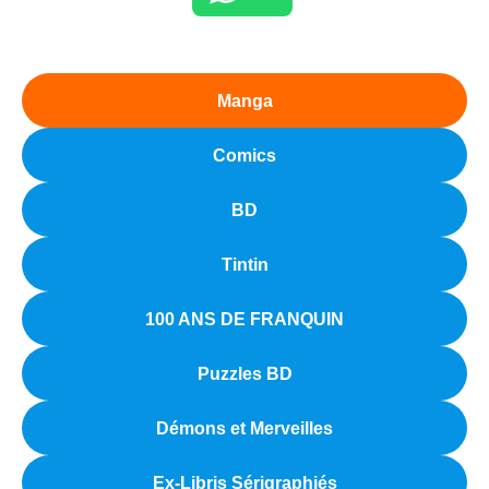
Manga
Comics
BD
Tintin
100 ANS DE FRANQUIN
Puzzles BD
Démons et Merveilles
Ex-Libris Sérigraphiés