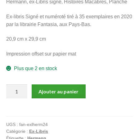
Hermann, ex-Libris signé, Histoires Macabres, Planche
menu
Ouvrir
enfant
Ex-libris Signé et numéroté tiré à 35 exemplaires en 2020
le
Notre magasin
par la librairie Fantasia, aux Pays-Bas.
menu
enfant
20,9 cm x 29,9 cm
Impression offset sur papier mat
Plus que 2 en stock
quantité
Ajouter au panier
de
Hermann,
ex-
Libris
UGS :
fan-exlherm24
signé,
Catégorie :
Ex-Libris
Histoires
Étiquette :
Hermann