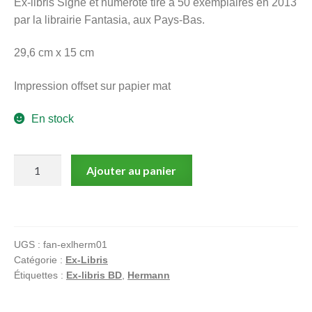
Ex-libris Signé et numéroté tiré à 50 exemplaires en 2013
menu
par la librairie Fantasia, aux Pays-Bas.
Ouvrir
enfant
le
Notre magasin
29,6 cm x 15 cm
menu
enfant
Impression offset sur papier mat
En stock
quantité
Ajouter au panier
de
Hermann,
Ex-
Libris
UGS :
fan-exlherm01
signé,
Catégorie :
Ex-Libris
Jeu
Étiquettes :
Ex-libris BD
,
Hermann
à
cheval