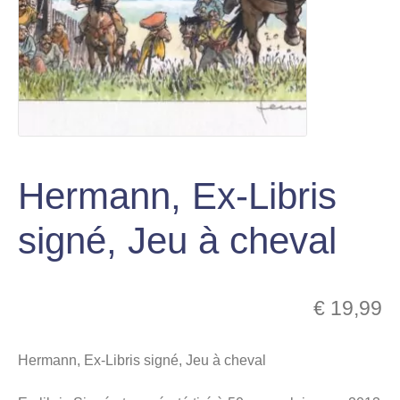
le
Figurines en métal
menu
Ouvrir
enfant
le
Pin’s
menu
enfant
TCG Pokémon
Ouvrir
Hermann, Ex-Libris
le
Espace Pop Culture
menu
signé, Jeu à cheval
Ouvrir
enfant
le
X Adultes
menu
€
19,99
Ouvrir
enfant
le
Idées KDO
menu
Hermann, Ex-Libris signé, Jeu à cheval
Ouvrir
enfant
le
Mon compte