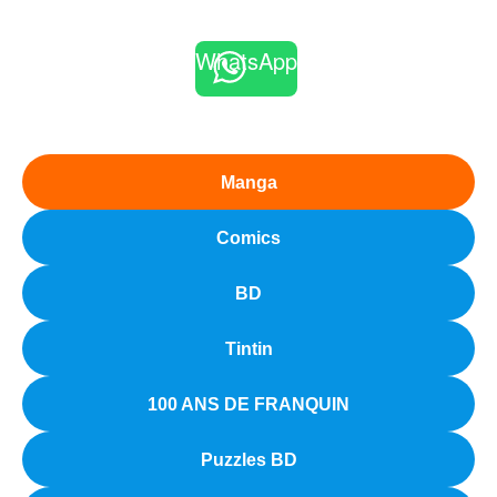
WhatsApp
Manga
Comics
BD
Tintin
100 ANS DE FRANQUIN
Puzzles BD