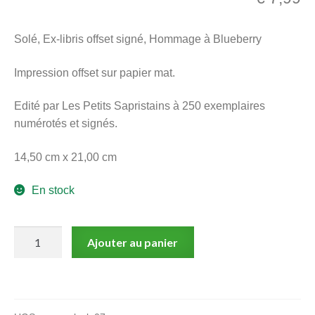
menu
Ouvrir
enfant
Solé, Ex-libris offset signé, Hommage à Blueberry
le
Notre magasin
menu
Impression offset sur papier mat.
enfant
Edité par Les Petits Sapristains à 250 exemplaires
numérotés et signés.
14,50 cm x 21,00 cm
En stock
quantité
Ajouter au panier
de
Jean
Solé
: