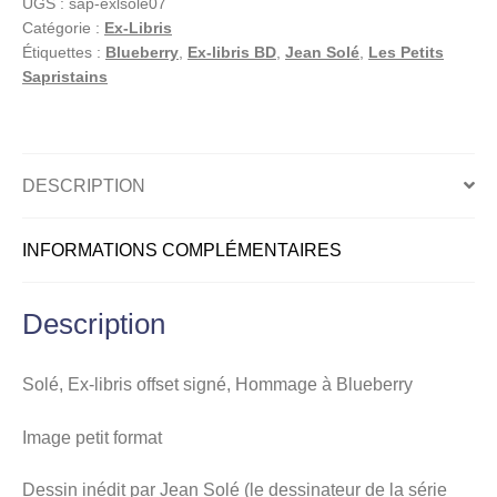
UGS :
sap-exlsole07
Ex-
Catégorie :
Ex-Libris
libris
Étiquettes :
Blueberry
,
Ex-libris BD
,
Jean Solé
,
Les Petits
offset
Sapristains
signé
:
Hommage
à
DESCRIPTION
Blueberry
INFORMATIONS COMPLÉMENTAIRES
Description
Solé, Ex-libris offset signé, Hommage à Blueberry
Image petit format
Dessin inédit par Jean Solé (le dessinateur de la série