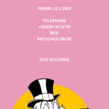
FERME LE LUNDI
TELEPHONE
+32(0)81 62 52 90
MAIL
INFO@AKILON.BE
SITE SECURISE