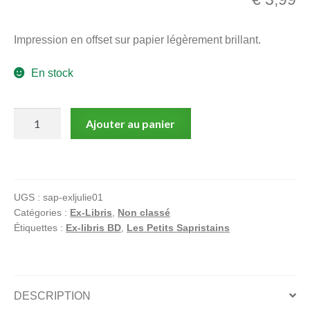
menu
Ouvrir
enfant
Impression en offset sur papier légèrement brillant.
le
Notre magasin
menu
En stock
enfant
quantité
Ajouter au panier
de
Julie,
Bulles
à
UGS :
sap-exljulie01
Croquer
Catégories :
Ex-Libris
,
Non classé
Étiquettes :
Ex-libris BD
,
Les Petits Sapristains
DESCRIPTION