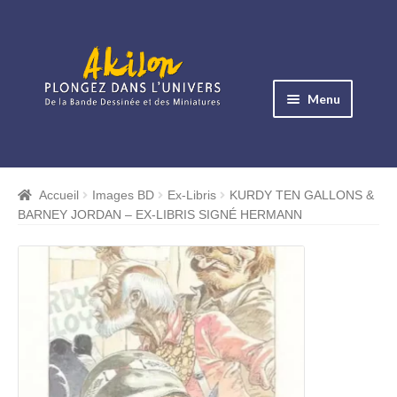
Aller
Aller
à
au
Menu
la
contenu
navigation
Ouvrir
le
Albums BD
menu
Accueil
Images BD
Ex-Libris
KURDY TEN GALLONS &
Ouvrir
enfant
BARNEY JORDAN – EX-LIBRIS SIGNÉ HERMANN
le
Objets BD
menu
Ouvrir
enfant
le
Images BD
menu
Ouvrir
enfant
le
Miniatures
menu
Ouvrir
enfant