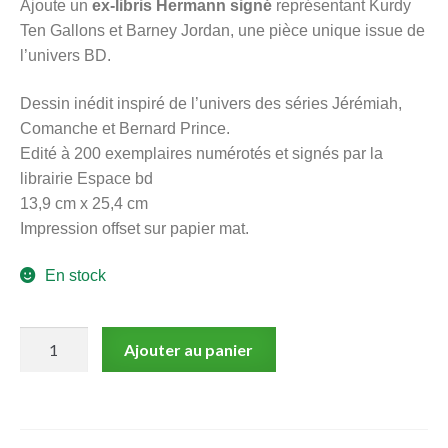
Ajoute un
ex-libris Hermann signé
représentant Kurdy
menu
Ten Gallons et Barney Jordan, une pièce unique issue de
Ouvrir
enfant
l’univers BD.
le
Notre magasin
menu
Dessin inédit inspiré de l’univers des séries Jérémiah,
enfant
Comanche et Bernard Prince.
Edité à 200 exemplaires numérotés et signés par la
librairie Espace bd
13,9 cm x 25,4 cm
Impression offset sur papier mat.
En stock
quantité
Ajouter au panier
de
Kurdy
Ten
Gallons