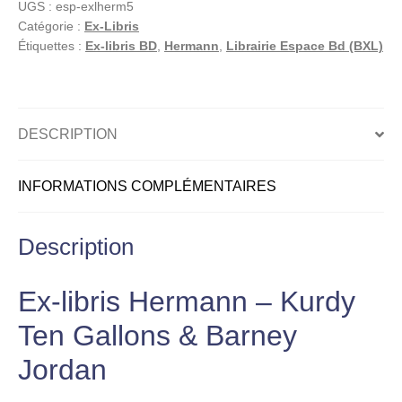
UGS :
esp-exlherm5
&
Catégorie :
Ex-Libris
Barney
Étiquettes :
Ex-libris BD
,
Hermann
,
Librairie Espace Bd (BXL)
Jordan
–
Ex-
libris
DESCRIPTION
signé
Hermann
INFORMATIONS COMPLÉMENTAIRES
Description
Ex-libris Hermann – Kurdy
Ten Gallons & Barney
Jordan