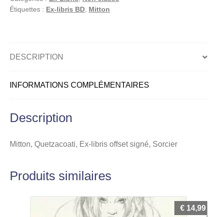
offset
Étiquettes :
Ex-libris BD
,
Mitton
signé,
Sorcier
DESCRIPTION
INFORMATIONS COMPLÉMENTAIRES
Description
Mitton, Quetzacoati, Ex-libris offset signé, Sorcier
Produits similaires
€
14,99