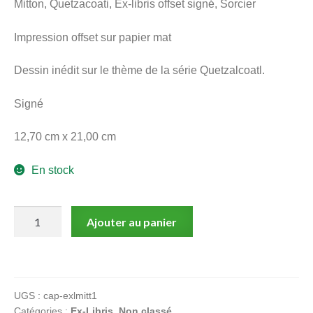
Mitton, Quetzacoati, Ex-libris offset signé, Sorcier
menu
Ouvrir
enfant
Impression offset sur papier mat
le
Notre magasin
menu
Dessin inédit sur le thème de la série Quetzalcoatl.
enfant
Signé
12,70 cm x 21,00 cm
En stock
quantité
Ajouter au panier
de
Mitton,
Quetzacoati,
Ex-
UGS :
cap-exlmitt1
libris
Catégories :
Ex-Libris
,
Non classé