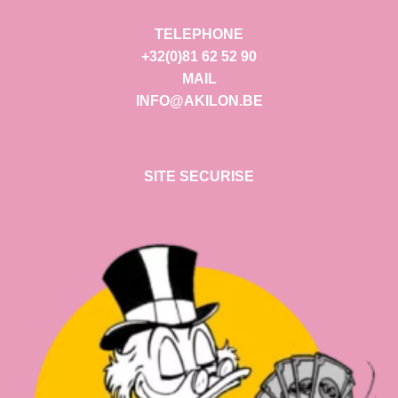
TELEPHONE
+32(0)81 62 52 90
MAIL
INFO@AKILON.BE
SITE SECURISE