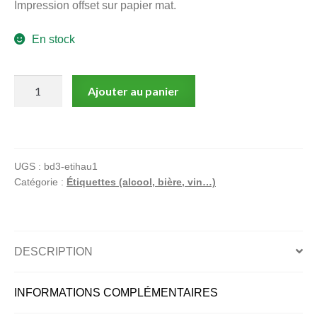
Impression offset sur papier mat.
menu
Ouvrir
enfant
En stock
le
Notre magasin
menu
enfant
quantité
Ajouter au panier
de
La
Biérataise
UGS :
bd3-etihau1
Catégorie :
Étiquettes (alcool, bière, vin…)
DESCRIPTION
INFORMATIONS COMPLÉMENTAIRES