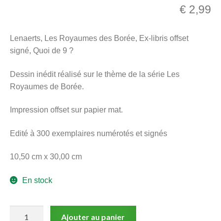
€
2,99
menu
Ouvrir
enfant
le
Notre magasin
Lenaerts, Les Royaumes des Borée, Ex-libris offset
menu
signé, Quoi de 9 ?
enfant
Dessin inédit réalisé sur le thème de la série Les
Royaumes de Borée.
Impression offset sur papier mat.
Edité à 300 exemplaires numérotés et signés
10,50 cm x 30,00 cm
En stock
quantité
Ajouter au panier