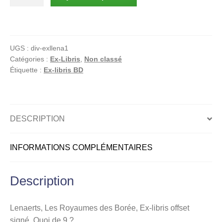
de
Lenaerts,
Les
Royaumes
UGS :
div-exllena1
des
Catégories :
Ex-Libris
,
Non classé
Borée,
Étiquette :
Ex-libris BD
Ex-
libris
offset
signé,
DESCRIPTION
Quoi
de
INFORMATIONS COMPLÉMENTAIRES
9
?
Description
Lenaerts, Les Royaumes des Borée, Ex-libris offset
signé, Quoi de 9 ?