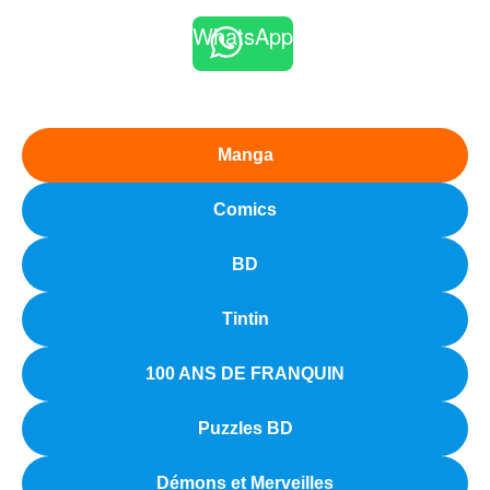
WhatsApp
Manga
Comics
BD
Tintin
100 ANS DE FRANQUIN
Puzzles BD
Démons et Merveilles