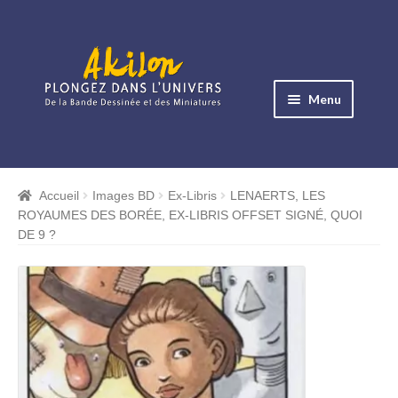
Aller
Aller
à
au
Menu
la
contenu
navigation
Ouvrir
le
Albums BD
menu
Accueil
Images BD
Ex-Libris
LENAERTS, LES
Ouvrir
enfant
ROYAUMES DES BORÉE, EX-LIBRIS OFFSET SIGNÉ, QUOI
le
Objets BD
DE 9 ?
menu
Ouvrir
enfant
le
Images BD
menu
Ouvrir
enfant
le
Miniatures
menu
Ouvrir
enfant