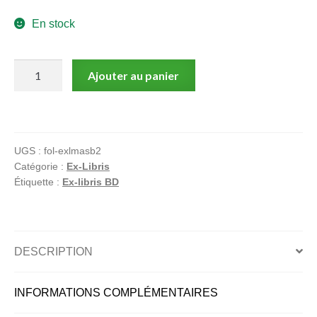
menu
En stock
Ouvrir
enfant
le
Notre magasin
menu
quantité
Ajouter au panier
enfant
de
Portrait
de
famille
UGS :
fol-exlmasb2
Catégorie :
Ex-Libris
Étiquette :
Ex-libris BD
DESCRIPTION
INFORMATIONS COMPLÉMENTAIRES