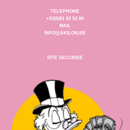
TELEPHONE
+32(0)81 62 52 90
MAIL
INFO@AKILON.BE
SITE SECURISE